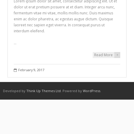
Lorem ipsum dolor sit amet, consectetur adipiscing elit. Ut et
dolor ut erat pretium posuere at et diam. Integer arcu nunc,
fermentum vitae mi vitae, mollis mollis nunc. Duis maximus
enim ac dolor pharetra, ac egestas augue dictum. Quisque
laoreet nec sapien eget viverra. In consequat purus ut
interdum eleifend.
…
Read More
+
February 9, 2017
Developed by
Think Up Themes Ltd
. Powered by
WordPress
.