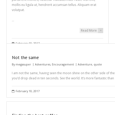
mollis eu ligula ut, hendrerit accumsan tellus. Aliquam erat
volutpat.
…
Read More
+
February 10, 2017
Not the same
By
megasuper
Adventures
,
Encouragement
Adventure
,
quote
I am not the same, having seen the moon shine on the other side of the w
you’d drop dead in ten seconds. See the world. It’s more fantastic than
February 10, 2017