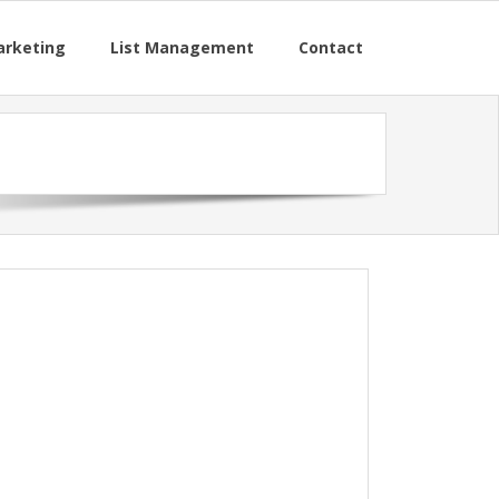
arketing
List Management
Contact