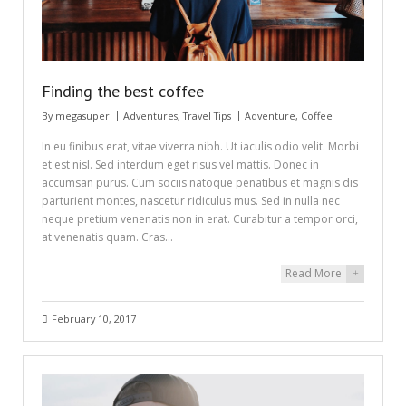
Finding the best coffee
By
megasuper
Adventures
,
Travel Tips
Adventure
,
Coffee
In eu finibus erat, vitae viverra nibh. Ut iaculis odio velit. Morbi
et est nisl. Sed interdum eget risus vel mattis. Donec in
accumsan purus. Cum sociis natoque penatibus et magnis dis
parturient montes, nascetur ridiculus mus. Sed in nulla nec
neque pretium venenatis non in erat. Curabitur a tempor orci,
at venenatis quam. Cras…
Read More
+
February 10, 2017