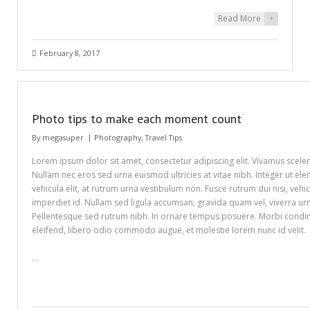
Read More
+
February 8, 2017
Photo tips to make each moment count
By
megasuper
Photography
,
Travel Tips
Lorem ipsum dolor sit amet, consectetur adipiscing elit. Vivamus sceleri
Nullam nec eros sed urna euismod ultricies at vitae nibh. Integer ut e
vehicula elit, at rutrum urna vestibulum non. Fusce rutrum dui nisi, ve
imperdiet id. Nullam sed ligula accumsan, gravida quam vel, viverra ur
Pellentesque sed rutrum nibh. In ornare tempus posuere. Morbi condi
eleifend, libero odio commodo augue, et molestie lorem nunc id velit.
…