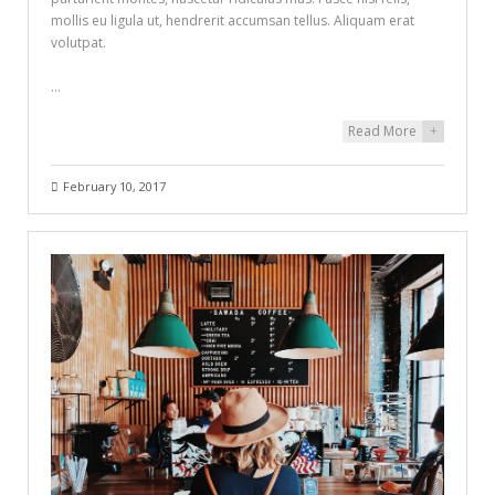
mollis eu ligula ut, hendrerit accumsan tellus. Aliquam erat
volutpat.
…
Read More
+
February 10, 2017