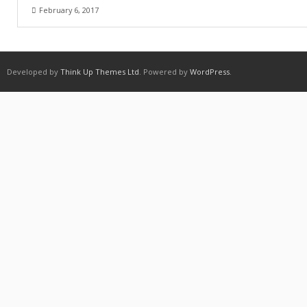
February 6, 2017
Developed by
Think Up Themes Ltd
. Powered by
WordPress
.